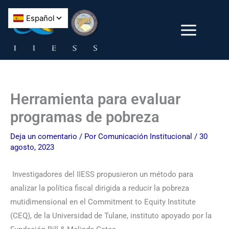
Ir
al
contenido
Herramienta para evaluar
programas de pobreza
Deja un comentario
/ Por
Comunicación Institucional
/
30
agosto, 2023
Investigadores del IIESS propusieron un método para
analizar la política fiscal dirigida a reducir la pobreza
mutidimensional en el Commitment to Equity Institute
(CEQ), de la Universidad de Tulane, instituto apoyado por la