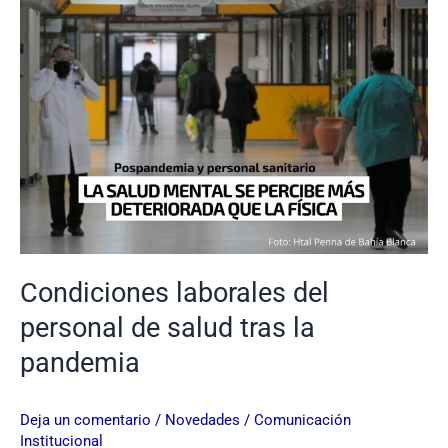
tras
la
pandemia
Condiciones laborales del
personal de salud tras la
pandemia
Deja un comentario
/
Novedades
/
Comunicación
Institucional