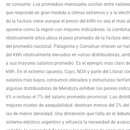
se consume. Los promedios mensuales oscilan entre valores
que responde en gran medida a climas extremos y a la electrif
de la factura crece aunque el precio del kWh no sea el más a
aparece como la región con mejores indicadores: la combin
relativamente altos ubica el peso promedio de la factura eléc
del promedio nacional. Patagonia y Comahue ofrecen un hallaz
del kWh relativamente elevados en varias distribuidoras, am
a sus mayores salarios promedio. Es el ejemplo más claro de 
kWh. En el extremo opuesto, Cuyo, NOA y parte del Litoral co
salarios más bajos, consumos elevados y estructuras tarifar
algunas distribuidoras de Mendoza exhiben los peores indicad
6% e incluso el 7% del salario promedio provincial. Las dist
mejores niveles de asequibilidad: destinan menos del 2% del s
las de menor densidad. Una dimensión que falta en el debate E
sistema eléctrico argentino y refuerza la necesidad de avan