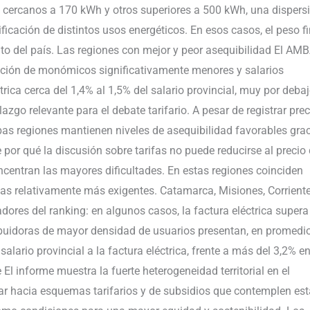
 cercanos a 170 kWh y otros superiores a 500 kWh, una dispers
icación de distintos usos energéticos. En esos casos, el peso fi
lto del país. Las regiones con mejor y peor asequibilidad El AM
ación de monómicos significativamente menores y salarios
trica cerca del 1,4% al 1,5% del salario provincial, muy por deba
go relevante para el debate tarifario. A pesar de registrar prec
bas regiones mantienen niveles de asequibilidad favorables gra
por qué la discusión sobre tarifas no puede reducirse al precio 
ncentran las mayores dificultades. En estas regiones coinciden
ias relativamente más exigentes. Catamarca, Misiones, Corrient
ores del ranking: en algunos casos, la factura eléctrica supera 
ribuidoras de mayor densidad de usuarios presentan, en promedio
alario provincial a la factura eléctrica, frente a más del 3,2% e
l informe muestra la fuerte heterogeneidad territorial en el
zar hacia esquemas tarifarios y de subsidios que contemplen est