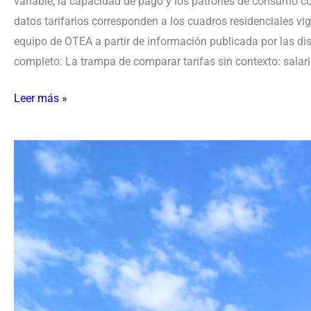
variable, la capacidad de pago y los patrones de consumo c
datos tarifarios corresponden a los cuadros residenciales vi
equipo de OTEA a partir de información publicada por las dist
completo: La trampa de comparar tarifas sin contexto: salari
Leer más »
Estancia
en
Chile
sobre
temas
de
equidad
educativa