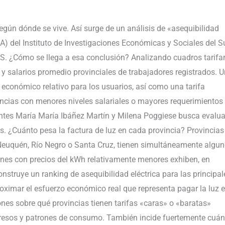
 según dónde se vive. Así surge de un análisis de «asequibilidad
EA) del Instituto de Investigaciones Económicas y Sociales del S
 ¿Cómo se llega a esa conclusión? Analizando cuadros tarifar
 y salarios promedio provinciales de trabajadores registrados. 
económico relativo para los usuarios, así como una tarifa
incias con menores niveles salariales o mayores requerimientos
entes María María Ibáñez Martín y Milena Poggiese busca evalua
s. ¿Cuánto pesa la factura de luz en cada provincia? Provincias
euquén, Río Negro o Santa Cruz, tienen simultáneamente algu
iones con precios del kWh relativamente menores exhiben, en
struye un ranking de asequibilidad eléctrica para las principal
proximar el esfuerzo económico real que representa pagar la luz 
nes sobre qué provincias tienen tarifas «caras» o «baratas»
gresos y patrones de consumo. También incide fuertemente cuán